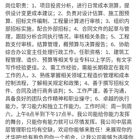
岗位职责：1、项目投资分析，进行日常成本测算，提
供设计变更成本建议；2、负责对设计估算、施工图预
算、招标文件编制、工程量计算进行审核；3、组织内
部招标实施，配合外部招标；4、合同文件的起草与管
理，跟踪分析合同执行情况，审核相关条款；5、工程
款支付审核，结算管理，概预算与决算报告；6、协助
综合办公室主任处理行政工作。任职资格：1、建筑工
程管理、造价、预算等相关专业专科以上学历，有文字
写作经验更佳。2、需工作经验，需能长期稳定在我司
工作的人。3、熟练掌握相关领域工程造价管理和成本
控制流程，了解相关规定和政策；4、善于撰写招标文
件、合同及进行商务谈判；5、工作严谨，善于沟通，
具备良好的团队合作精神和职业操守；6、卓越的执行
能力，学习能力和独立工作能力。工作时间：周一到周
六，上午8点半到下午17点半。我公司能给你能力发挥
的舞台，只能你有能力就可以尽情发挥。我公司中层高
层管理职位均有空缺，欢迎你能够来胜任！来展现你的
才华吧!给有抱负的你一个机会，让我公司能够为选择你