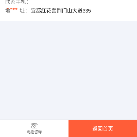
联系手机：
****
地 址：
宜都红花套荆门山大道335
返回首页
电话咨询