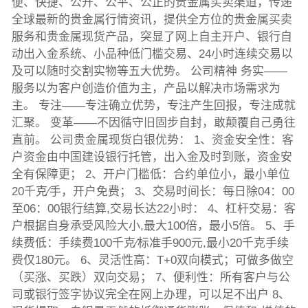
便、快捷、公开、公平、公正的贵金属买卖渠道，传递
全球最新的贵金属行情资讯，提供全方位的贵金属买卖
服务和贵金属现货产品，突显了网上自主开户、银行自
动出入金系统、小品种低门槛交易、24小时连续交易以
及可以随时交割实物等五大优势。 公司精神 务实——
服务以为客户创造价值为主，产品以解决市场需求为
主。 专注——专注确立优势，专注产生回报，专注成就
汇聚。 变革——不因循守旧固步自封，敢颠覆自己勇往
直前。 公司贵金属现货白银优势： 1、资金安全性：客
户资金由中国建设银行托管，出入金及时到账，资金安
全有保障更； 2、开户门槛低：合约单位小，最小单位
20千克∕手，开户免费； 3、交易时间长：每日除04：00
至06：00银行结算,交易长达22小时： 4、杠杆交易：客
户根据自身承受风险大小,最大100倍，最小5倍。 5、手
续费低：手续费100千克∕标准手900元,最小20千克手续
费仅180元。 6、灵活性高：T+0双向模式；可做多做空
（买涨、买跌）双向交易； 7、便利性：所有客户与公
司或银行签字协议完全在网上办理，可以足不出户 8、