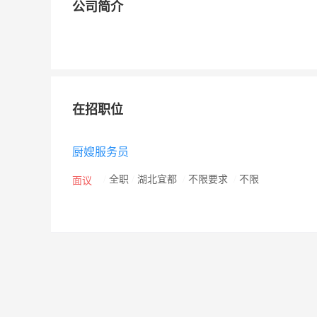
公司简介
在招职位
厨嫂服务员
/
全职
/
湖北宜都
/
不限要求
/
不限
面议